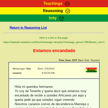
Teachings
Reasoning
RasTafarI Teachings
Inity
HomePage
Marcus Teachings
Return to Reasoning List
Sign-In
RasTafarI Forum
Bible Search
Here is a link to this page:
Jah Children Shop
https://www.jah-rastafari.com/forum/message-view.php?message_group=7863&start_row=1
Itations
Kebra Negast
Estamos encandado
Support Elders
Contact
Time Zone:
EST
(New York, Toronto)
Messenger:
Soy
Sent: 1/5/2024
canario
5:04:03 AM
Hola mi queridos hermanos.
Yo soy de Tenerife y queria decir que estamos muy
encantado de recibir a ustedes Africanos por aqui y
queria pedir pa que ustedes sigan viniendo.
Nosotros canarios somos de decendencia Marroqui y